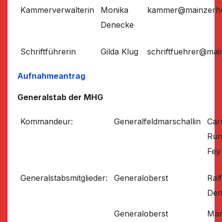
Kammerverwalterin
Monika
kammer@mainzerhu
Denecke
Schriftführerin
Gilda Klug
schriftfuehrer@mai
Aufnahmeantrag
Generalstab der MHG
Kommandeur:
Generalfeldmarschallin
Ca
Run
Fey
Generalstabsmitglieder:
Generaloberst
Ral
Den
Generaloberst
Man