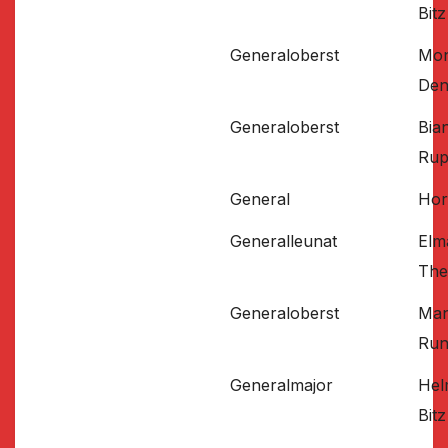
Bitz
Generaloberst
Mon
Den
Generaloberst
Bia
Rup
General
Hor
Generalleunat
Elm
The
Generaloberst
Man
Run
Generalmajor
Hel
Bitz