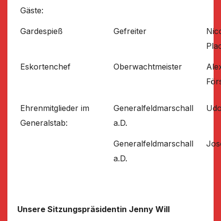
Gäste:
Gardespieß
Gefreiter
Nico
Pla
Eskortenchef
Oberwachtmeister
Ale
För
Ehrenmitglieder im
Generalfeldmarschall
Udo
Generalstab:
a.D.
Generalfeldmarschall
Jos
a.D.
Unsere Sitzungspräsidentin Jenny Will