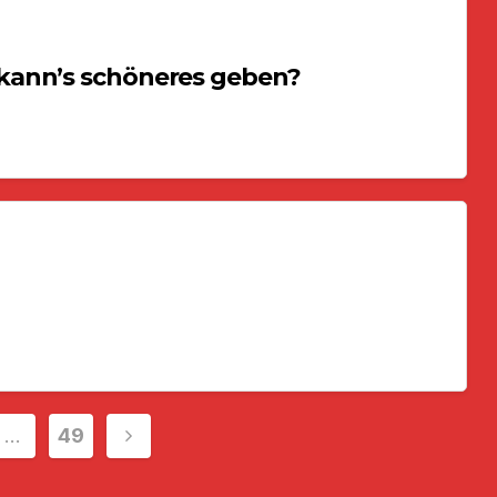
kann’s schöneres geben?
nummerierung
…
49